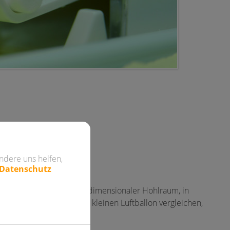
ndere uns helfen,
 Datenschutz
ist in Wirklichkeit ein dreidimensionaler Hohlraum, in
ste könnte man mit einem kleinen Luftballon vergleichen,