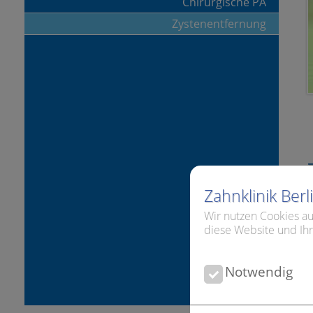
Chirurgische PA
Zystenentfernung
Zahnklinik Ber
Wir nutzen Cookies au
diese Website und Ihr
W
Notwendig
d
d