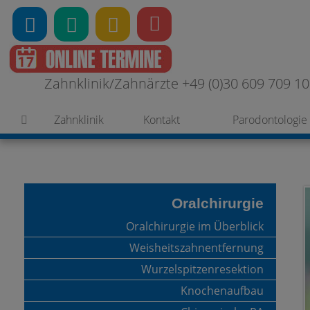
Zahnklinik/Zahnärzte +49 (0)30 609 709 100
Zahnklinik
Kontakt
Parodontologie
Oralchirurgie
Oralchirurgie im Überblick
Weisheitszahnentfernung
Wurzelspitzenresektion
Knochenaufbau