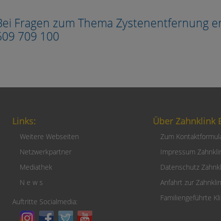
Bei Fragen zum Thema Zystenentfernung erre
609 709 100
Links:
Über Zahnklink B
Weitere Webseiten
Zum Kontaktformul
Netzwerkpartner
Impressum Zahnklin
Mediathek
Datenschutz Zahnkli
N e w s
Anfahrt zur Zahnklin
Familiengeführte Kli
Auftritte Socialmedia: