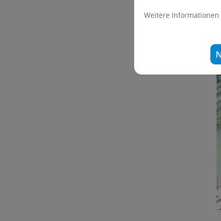
M
Weitere Informationen
w
N