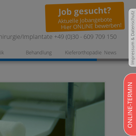
Job gesucht?
Impressum & Datenschutz
Aktuelle Jobangebote
Hier ONLINE bewerben!
hirurgie/Implantate +49 (0)30 - 609 709 150
ik
Behandlung
Kieferorthopädie
News
ONLINE-TERMIN