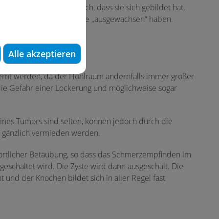
us. Möglich ist aber auch, dass sie sich gebildet hat,
handen sind, zu einer Zyste „ausgewachsen“ haben.
den...
Alle akzeptieren
ernt werden, da der Hohlraum andernfalls immer großer
ie Gefahr einer Lockerung und möglichweise sogar
eines Tumors sind selten, können jedoch durch die
e gänzlich vermieden werden.
er örtlicher Betäubung, so dass das Schmerzempfinden im
geschaltet wird. Die Zyste wird dann ausgeschält. Die
 und der Knochen bildet sich in aller Regel fast