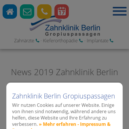
Zahnärzte
·
Kieferorthopädie
·
Implantate
News 2019 Zahnklinik Berlin
Zahnklinik Berlin Gropiuspassagen
Das gesamte Team der
Wir nutzen Cookies auf unserer Website. Einige
von ihnen sind notwendig, während andere uns
Kieferorthopädie & Zahnklinik
helfen, diese Website und Ihre Erfahrung zu
Berlin fährt nach Dresden zum
verbessern.
» Mehr erfahren - Impressum &