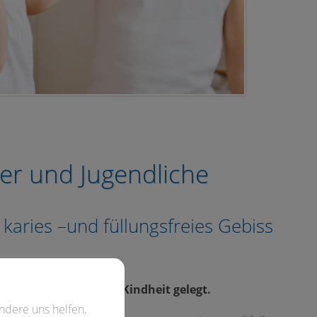
er und Jugendliche
 karies –und füllungsfreies Gebiss
rdings in der frühen Kindheit gelegt.
ndere uns helfen,