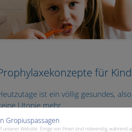
Prophylaxekonzepte für Kind
Heutzutage ist ein völlig gesundes, also
keine Utopie mehr.
lin Gropiuspassagen
ie Grundlagen für lebenslang gesunde Zähne werden alle
f unserer Website. Einige von ihnen sind notwendig, während a