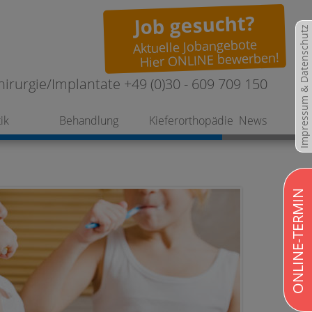
Job gesucht?
Impressum & Datenschutz
Aktuelle Jobangebote
Hier ONLINE bewerben!
hirurgie/Implantate +49 (0)30 - 609 709 150
ik
Behandlung
Kieferorthopädie
News
ONLINE-TERMIN