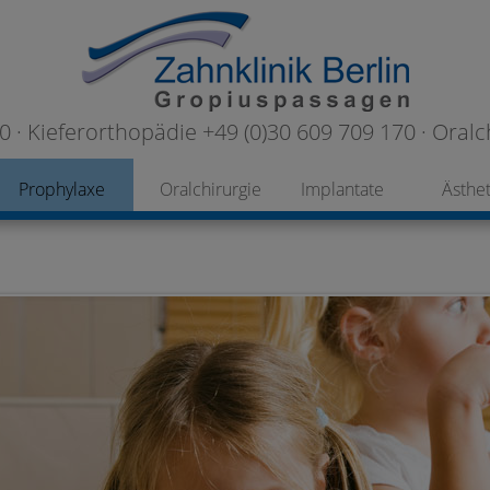
 · Kieferorthopädie +49 (0)30 609 709 170 · Oralc
Prophylaxe
Oralchirurgie
Implantate
Ästhet