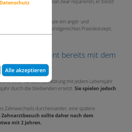
inen kranken Zahn kann man zwar reparieren, er bleibt
 Datenschutz
er-Zahnheilkunde ist heute ein angst- und
in speziell entwickeltes kindgerechtes Praxiskonzept,
erflächen beginnt bereits mit dem
Alle akzeptieren
Risiko einer kariösen Zerstörung mit jedem Lebensjahr
jahr durch die bleibenden ersetzt.
Sie spielen jedoch
des Zahnwechsels durcheinander; eine spätere
e Zahnarztbesuch sollte daher nach dem
etwa mit 2 Jahren.