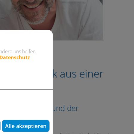
ndere uns helfen,
 Datenschutz
nd Prothetik aus einer
 der Prothetik und der
Alle akzeptieren