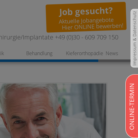
Job gesucht?
Impressum & Datenschutz
Aktuelle Jobangebote
Hier ONLINE bewerben!
hirurgie/Implantate +49 (0)30 - 609 709 150
ik
Behandlung
Kieferorthopädie
News
ONLINE-TERMIN