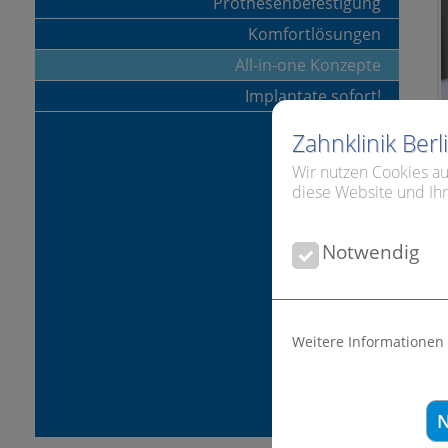
Prothesenbefestigung
Komfortlösungen
All-in-one Konzepte
Implantate sofort!
Zahnklinik Ber
Wir nutzen Cookies au
diese Website und Ihr
Notwendig
Weitere Informationen
N