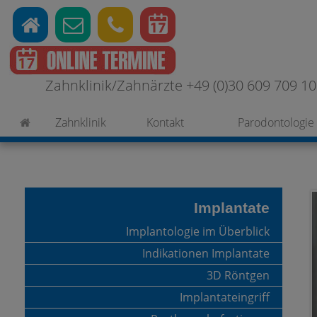
Zahnklinik/Zahnärzte +49 (0)30 609 709 100
Zahnklinik
Kontakt
Parodontologie
Implantate
Implantologie im Überblick
Indikationen Implantate
3D Röntgen
Implantateingriff