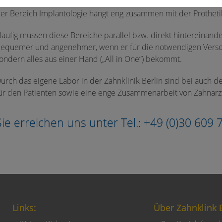
n den allermeisten Fällen wird im Rahmen der Behandlung mehr
er Bereich Implantologie hängt eng zusammen mit der Protheti
äufig müssen diese Bereiche parallel bzw. direkt hintereinand
equemer und angenehmer, wenn er für die notwendigen Verso
ondern alles aus einer Hand („All in One“) bekommt.
urch das eigene Labor in der Zahnklinik Berlin sind bei auch 
ür den Patienten sowie eine enge Zusammenarbeit von Zahnarzt
Sie erreichen uns unter Tel.: +49 (0)30 609 
Links:
Über Zahnklink B