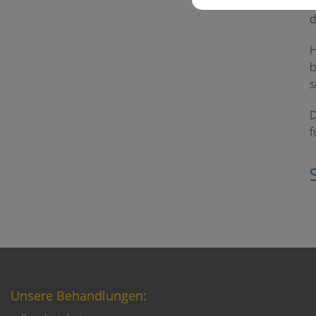
I
d
H
b
s
D
f
Unsere Behandlungen: