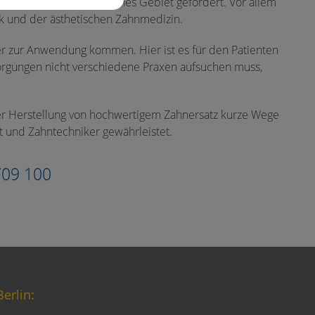
 als ein zahnmedizinisches Gebiet gefordert. Vor allem
k und der ästhetischen Zahnmedizin.
er zur Anwendung kommen. Hier ist es für den Patienten
rgungen nicht verschiedene Praxen aufsuchen muss,
der Herstellung von hochwertigem Zahnersatz kurze Wege
 und Zahntechniker gewährleistet.
709 100
erlin: