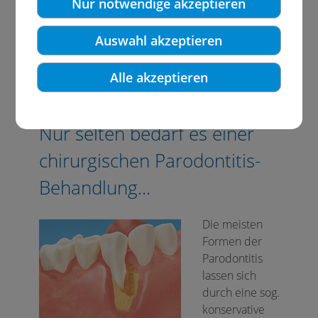
Nur notwendige akzeptieren
Auswahl akzeptieren
Chirurgische Parodontitis-
Alle akzeptieren
Behandlung
Nur selten bedarf es einer
chirurgischen Parodontitis-
Behandlung...
Die meisten
Formen der
Parodontitis
lassen sich
durch eine sog.
konservative