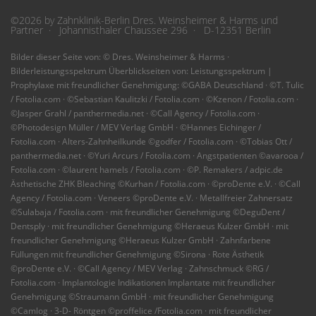
©2026 by Zahnklinik-Berlin Dres. Weinsheimer & Harms und
Partner · Johannisthaler Chaussee 296 · D-12351 Berlin
Bilder dieser Seite von: © Dres. Weinsheimer & Harms ·
Bilderleistungsspektrum Überblickseiten von: Leistungsspektrum |
Prophylaxe mit freundlicher Genehmigung: ©GABA Deutschland · ©T. Tulic
/ Fotolia.com · ©Sebastian Kaulitzki / Fotolia.com · ©Kzenon / Fotolia.com ·
©Jasper Grahl / panthermedia.net · ©Call Agency / Fotolia.com ·
©Photodesign Müller / MEV Verlag GmbH · ©Hannes Eichinger /
Fotolia.com · Alters-Zahnheilkunde ©godfer / Fotolia.com · ©Tobias Ott /
panthermedia.net · ©Yuri Arcurs / Fotolia.com · Angstpatienten ©avarooa /
Fotolia.com · ©laurent hamels / Fotolia.com · ©P. Remakers / adpic.de
Ästhetische ZHK Bleaching ©Kurhan / Fotolia.com · ©proDente e.V. · ©Call
Agency / Fotolia.com · Veneers ©proDente e.V. · Metallfreier Zahnersatz
©Sulabaja / Fotolia.com · mit freundlicher Genehmigung ©DeguDent /
Dentsply · mit freundlicher Genehmigung ©Heraeus Kulzer GmbH · mit
freundlicher Genehmigung ©Heraeus Kulzer GmbH · Zahnfarbene
Füllungen mit freundlicher Genehmigung ©Sirona · Rote Ästhetik
©proDente e.V. · ©Call Agency / MEV Verlag · Zahnschmuck ©RG /
Fotolia.com · Implantologie Indikationen Implantate mit freundlicher
Genehmigung ©Straumann GmbH · mit freundlicher Genehmigung
©Camlog · 3-D- Röntgen ©proffelice /Fotolia.com · mit freundlicher