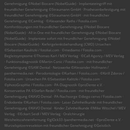
Genehmigung ©Nobel Biocare (NobelGuide) · Implantateingriff mit
freundlicher Genehmigung ©Straumann GmbH · Prothesenbefestigung mit
freundlicher Genehmigung ©Straumann GmbH · mit freundlicher
Genehmigung ©Camlog · ©Alexander Raths / Fotolia.com ·
Komfortlösungen mit freundlicher Genehmigung ©Nobel Biocare
(NobelGuide) · All in One mit freundlicher Genehmigung ©Nobel Biocare
(NobelGuide) · Implantate sofort mit freundlicher Genehmigung ©Nobel
Biocare (NobelGuide) · Kiefergelenksbehandlung (CMD) Ursachen
©Sebastian Kaulitzki / fotolial.com · ©mediamo / Fotolia.com ·
Begleitsymptome ©Thomas Karl / MEV Verlag · ©Call Agency / MEV Verlag
· Funktionsdiagnostik ©Martin Conic / Fotolia.com · mit freundlicher
Genehmigung ©SAM Dental · Netzwerke ©Alexander Hofmann /
panthermedia.net · Parodontologie ©Kurhan / Fotolia.com · ©Kirill Zdorov /
Fotolia.com · Ursachen PA ©Sebastian Kalitzki / Fotolia.com ·
©photoGrapHie / Fotolia.com · PA-Diagnostik ©proDente e.V. ·
Konservative PA ©Stefan Redel / Fotolia.com · mit freundlicher
Genehmigung ©KAVO Dental · PA-Nachsorge ©diego cervo / Fotolia.com ·
Endodontie ©Kurhan / Fotolia.com · Laser Zahnheilkunde mit freundlicher
Genehmigung ©KAVO Dental · Kinder Zahnheilkunde ©Mike Witschel / MEV
Verlag · ©Eckart Seidl / MEV Verlag · Oralchirurgie
Weisheitszahnentfernung ©glOck33 /panthermedia.net · ©proDente e.V. ·
Wurzelspitzenresektion mit freundlicher Genehmigung ©Geistlich