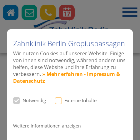
Zahnklinik Berlin Gropiuspassagen
Zahnärzte
·
Kieferorthopädie
·
Implantate
Wir nutzen Cookies auf unserer Website. Einige
von ihnen sind notwendig, während andere uns
helfen, diese Website und Ihre Erfahrung zu
verbessern.
» Mehr erfahren - Impressum &
Stellenangebote
Datenschutz
Unsere Zahnklinik, Zahnarzt- und
Notwendig
Externe Inhalte
Kieferorthopädische Praxis in den
Gropiuspassagen entwickelt sich ständig
weiter und deshalb suchen wir auch
Weitere Informationen anzeigen
laufend neue, aufstrebende