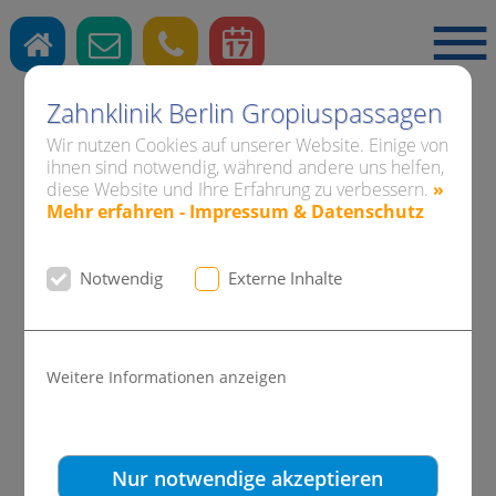
Zahnklinik Berlin Gropiuspassagen
Wir nutzen Cookies auf unserer Website. Einige von
ihnen sind notwendig, während andere uns helfen,
diese Website und Ihre Erfahrung zu verbessern.
»
Zahnärzte
·
Kieferorthopädie
·
Implantate
Mehr erfahren - Impressum & Datenschutz
Notwendig
Externe Inhalte
Weitere Informationen anzeigen
Nur notwendige akzeptieren