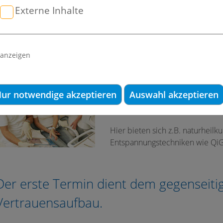
Externe Inhalte
eben einem angenehmen Ambiente mit sehr kurzen Wartezeiten
in offenes Ohr für die Sorgen. In unseren speziellen Angstspre
 anzeigen
Gemeinsam erstellen wir ein Behandlu
Gemeinsam überlegen wir, welc
ur notwendige akzeptieren
Auswahl akzeptieren
vorbereitenden Therapien geei
angstfrei wie möglich zu gestalt
Hier bieten sich z.B. naturheil
Entspannungstechniken wie QiG
Der erste Termin dient dem gegenseit
Vertrauensaufbau.