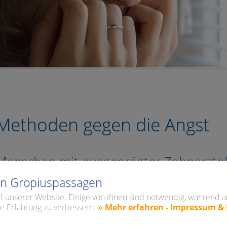
Methoden gegen die Angst
Menschen mit ausgeprägter Zahnarztp
Zuwendung
lin Gropiuspassagen
f unserer Website. Einige von ihnen sind notwendig, während a
e Erfahrung zu verbessern.
» Mehr erfahren - Impressum &
enschen mit ausgeprägter Zahnarztphobie brauchen besondere
ich die Angst überwinden lässt.