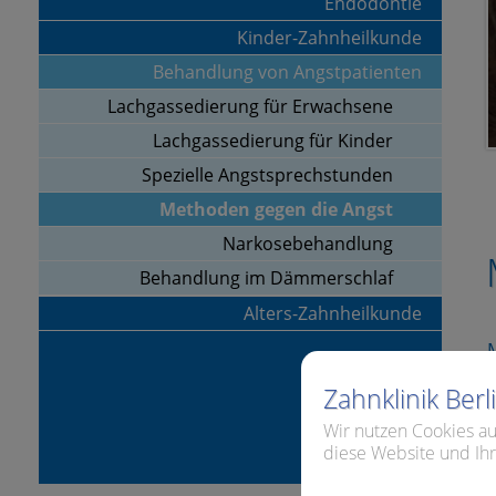
Endodontie
Kinder-Zahnheilkunde
Behandlung von Angstpatienten
Lachgassedierung für Erwachsene
Lachgassedierung für Kinder
Spezielle Angstsprechstunden
Methoden gegen die Angst
Narkosebehandlung
Behandlung im Dämmerschlaf
Alters-Zahnheilkunde
Zahnklinik Ber
Wir nutzen Cookies au
diese Website und Ihr
M
s