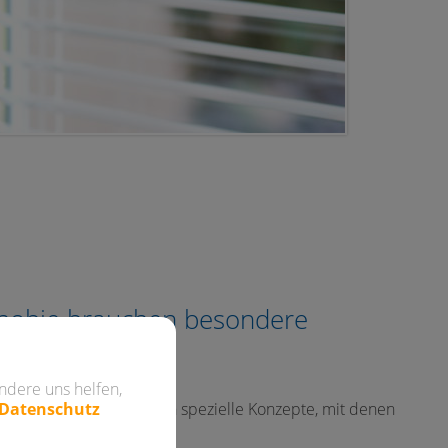
hobie brauchen besondere
ndere uns helfen,
 Datenschutz
 Zuwendung, aber auch spezielle Konzepte, mit denen