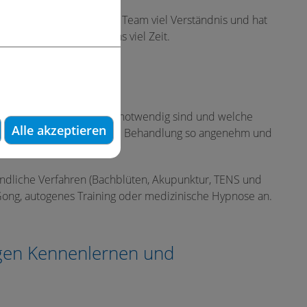
 zeigt das das gesamte Team viel Verständnis und hat
chstunden nehmen wir uns viel Zeit.
ngskonzept
he Behandlungsschritte notwendig sind und welche
Alle akzeptieren
gnet sein könnten, um die Behandlung so angenehm und
en.
kundliche Verfahren (Bachblüten, Akupunktur, TENS und
ong, autogenes Training oder medizinische Hypnose an.
igen Kennenlernen und