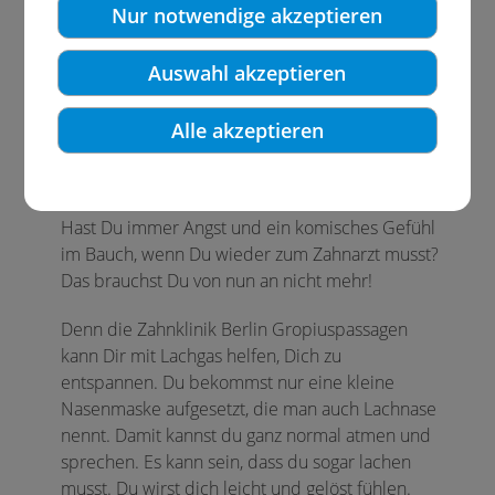
Nur notwendige akzeptieren
Auswahl akzeptieren
Lachgassedierung
Alle akzeptieren
Hallo liebe Kinder!
Hast Du immer Angst und ein komisches Gefühl
im Bauch, wenn Du wieder zum Zahnarzt musst?
Das brauchst Du von nun an nicht mehr!
Denn die Zahnklinik Berlin Gropiuspassagen
kann Dir mit Lachgas helfen, Dich zu
entspannen. Du bekommst nur eine kleine
Nasenmaske aufgesetzt, die man auch Lachnase
nennt. Damit kannst du ganz normal atmen und
sprechen. Es kann sein, dass du sogar lachen
musst. Du wirst dich leicht und gelöst fühlen.